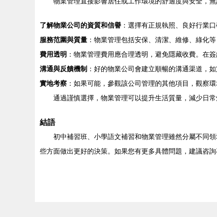
物業管理直接影響居住或工作環境的舒適度與安全，無
了解物業公司的資質和信譽
：選擇有正規執照、良好行業口
服務范圍與質量
：物業管理包括安保、清潔、維修、綠化等
費用透明
：物業管理費用應合理透明，避免隱藏收費。在簽
溝通與反饋機制
：好的物業公司會建立順暢的溝通渠道，如
實地考察
：如果可能，參觀該公司管理的其他項目，觀察環
通過謹慎選擇，物業管理可以提升生活質量，減少日常
結語
初中補習班、小學語文補習和物業管理雖然分屬不同領
些方面做出更好的決策。如果您有更多具體問題，建議咨詢