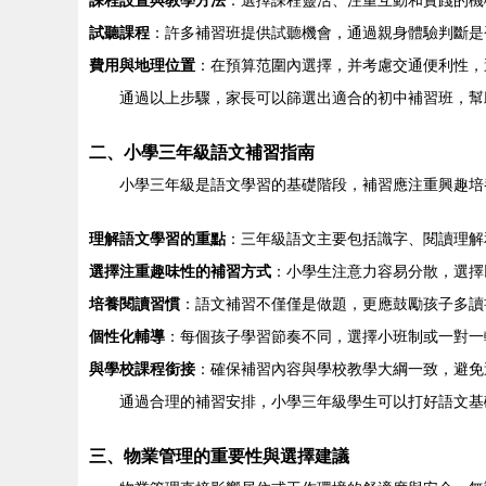
課程設置與教學方法
：選擇課程靈活、注重互動和實踐的機
試聽課程
：許多補習班提供試聽機會，通過親身體驗判斷是
費用與地理位置
：在預算范圍內選擇，并考慮交通便利性，
通過以上步驟，家長可以篩選出適合的初中補習班，幫
二、小學三年級語文補習指南
小學三年級是語文學習的基礎階段，補習應注重興趣培
理解語文學習的重點
：三年級語文主要包括識字、閱讀理解
選擇注重趣味性的補習方式
：小學生注意力容易分散，選擇
培養閱讀習慣
：語文補習不僅僅是做題，更應鼓勵孩子多讀
個性化輔導
：每個孩子學習節奏不同，選擇小班制或一對一
與學校課程銜接
：確保補習內容與學校教學大綱一致，避免
通過合理的補習安排，小學三年級學生可以打好語文基
三、物業管理的重要性與選擇建議