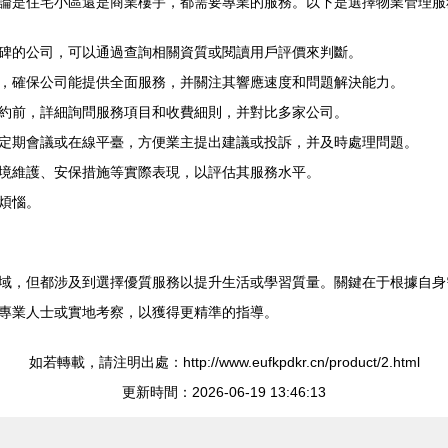
論是住宅小區還是商業樓宇，都需要專業的服務。以下是選擇物業管理服
碑的公司，可以通過查詢相關資質或閱讀用戶評價來判斷。
，確保公司能提供全面服務，并關注其響應速度和問題解決能力。
約前，詳細詢問服務項目和收費細則，并對比多家公司。
定期會議或在線平臺，方便業主提出建議或投訴，并及時處理問題。
境維護、安保措施等實際表現，以評估其服務水平。
煩惱。
域，但都涉及到選擇優質服務以提升生活或學習質量。關鍵在于根據自身
專業人士或實地考察，以獲得更精準的指導。
如若轉載，請注明出處：http://www.eufkpdkr.cn/product/2.html
更新時間：2026-06-19 13:46:13