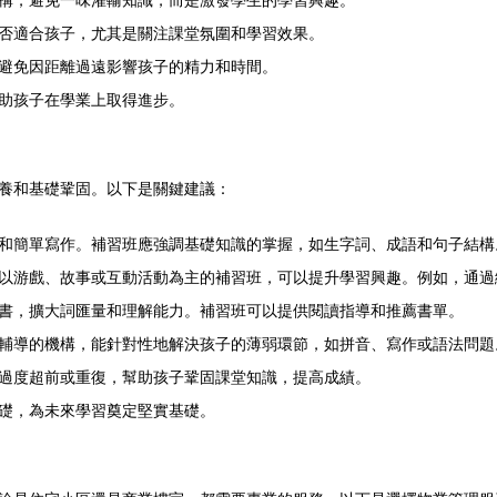
構，避免一味灌輸知識，而是激發學生的學習興趣。
否適合孩子，尤其是關注課堂氛圍和學習效果。
避免因距離過遠影響孩子的精力和時間。
助孩子在學業上取得進步。
養和基礎鞏固。以下是關鍵建議：
和簡單寫作。補習班應強調基礎知識的掌握，如生字詞、成語和句子結構
以游戲、故事或互動活動為主的補習班，可以提升學習興趣。例如，通過
書，擴大詞匯量和理解能力。補習班可以提供閱讀指導和推薦書單。
輔導的機構，能針對性地解決孩子的薄弱環節，如拼音、寫作或語法問題
過度超前或重復，幫助孩子鞏固課堂知識，提高成績。
礎，為未來學習奠定堅實基礎。